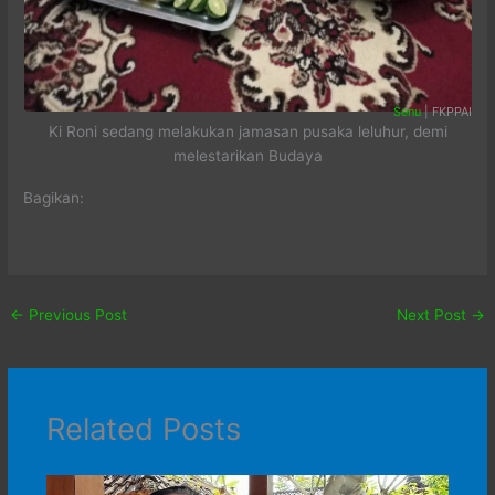
Senu
| FKPPAI
Ki Roni sedang melakukan jamasan pusaka leluhur, demi
melestarikan Budaya
Bagikan:
←
Previous Post
Next Post
→
Related Posts