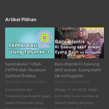
Artikel Pilihan
Spektakuler ! Ultah
Baru dilantik Ki Sawung
FKPPAI Bali: Kesatuan
aktif sowan, Eyang Ratih
Spiritual Budaya
tak ketinggalan
Wednesday, 11 October 2023
Monday, 9 October 2023
Supranatural dan
Minggu, 5 Juni 2022; Hujan
Penyembuhan Kolektif dalam
rintik rintik mulai menetes di
Suatu Pertunjukan yang
wilayah Gading Serpong,