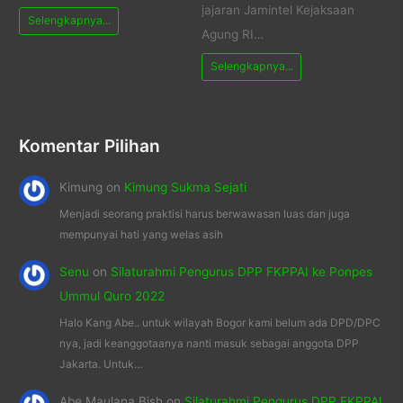
jajaran Jamintel Kejaksaan
Selengkapnya...
Agung RI…
Selengkapnya...
Komentar Pilihan
Kimung
on
Kimung Sukma Sejati
Menjadi seorang praktisi harus berwawasan luas dan juga
mempunyai hati yang welas asih
Senu
on
Silaturahmi Pengurus DPP FKPPAI ke Ponpes
Ummul Quro 2022
Halo Kang Abe.. untuk wilayah Bogor kami belum ada DPD/DPC
nya, jadi keanggotaanya nanti masuk sebagai anggota DPP
Jakarta. Untuk…
Abe Maulana Bish
on
Silaturahmi Pengurus DPP FKPPAI