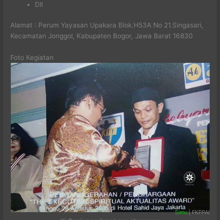
Dll
Alamat : Perum Yayasan Upakara Blok.H53A No 21.Singasari,
Kecamatan Jonggol, Kabupaten Bogor, Jawa Barat 16830
Foto Kegiatan
Senu
| FKPPAI