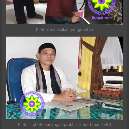
Senu
| FKPPAI
Ki Roni melakukan pengobatan
Senu
| FKPPAI
Ki Roni, photo kenangan praktisi di era tahun 1990