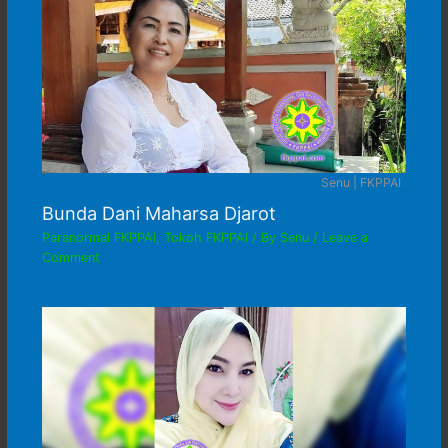
Senu | FKPPAI
Bunda Dani Maharsa Djarot
Paranormal FKPPAI
,
Tokoh FKPPAI
/ By
Senu
/
Leave a
Comment