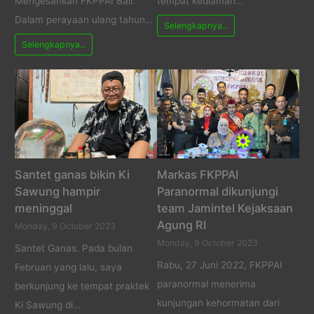
Mengesankan FKPPAI Bali:
tempat kediaman…
Dalam perayaan ulang tahun…
Selengkapnya...
Selengkapnya...
Santet ganas bikin Ki
Markas FKPPAI
Sawung hampir
Paranormal dikunjungi
meninggal
team Jamintel Kejaksaan
Agung RI
Monday, 9 October 2023
Monday, 9 October 2023
Santet Ganas. Pada bulan
Rabu, 27 Juni 2022, FKPPAI
Februari yang lalu, saya
paranormal menerima
berkunjung ke tempat praktek
kunjungan kehormatan dari
Ki Sawung di…