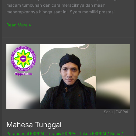
macam tumbuhan dan cara meraciknya dan masih
menerapkannya hingga saat ini. Syem memiliki prestasi
Syem
Read More »
Ali
Syafi
Senu | FKPPAI
Mahesa Tunggal
Paranormal FKPPAI
,
Terapis FKPPAI
,
Tokoh FKPPAI
/
Senu
/