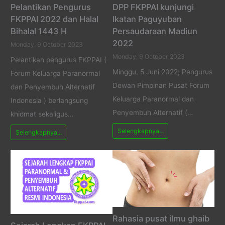
Pelantikan Pengurus
DPP FKPPAI kunjungi
FKPPAI 2022 dan Halal
Ikatan Paguyuban
Bihalal 1443 H
Persaudaraan Madiun
2022
Monday, 9 October 2023
Monday, 9 October 2023
Pelantikan pengurus FKPPAI (
Minggu, 5 Juni 2022; Pengurus
Forum Keluarga Paranormal
Dewan Pimpinan Pusat Forum
dan Penyembuh Alternatif
Keluarga Paranormal dan
Indonesia ) berlangsung
Penyembuh Alternatif (…
khidmat sekaligus…
Selengkapnya...
Selengkapnya...
Rahasia pusat ilmu ghaib