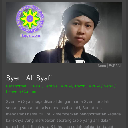
Senu | FKPPAI
Syem Ali Syafi
Paranormal FKPPAI
,
Terapis FKPPAI
,
Tokoh FKPPAI
/
Senu
/
Leave a Comment
Syem Ali Syafi, juga dikenal dengan nama Syem, adalah
seorang supranaturalis muda asal Jambi, Sumatra. Ia
mengambil nama itu untuk memberikan penghormatan kepada
kakeknya yang merupakan seorang tabib yang ahli dalam
dunia herbal. Sejak usia 8 tahun, ia sudah belajar berbagai