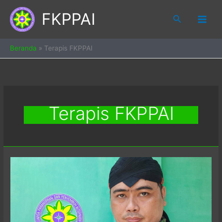
Skip
FKPPAI
to
Search
content
Beranda
»
Terapis FKPPAI
Terapis FKPPAI