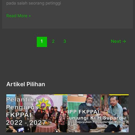
pada salah seorang petinggi
Aji
Read More »
Sutejo
Keris
1
2
3
Next
→
Artikel Pilihan