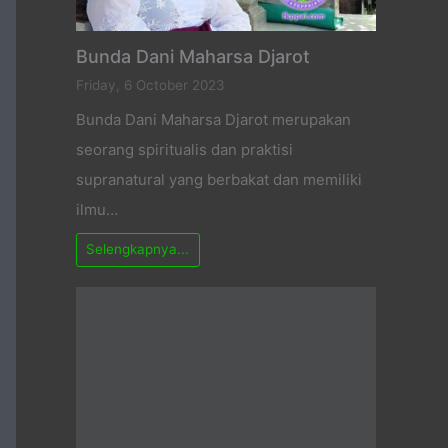
Bunda Dani Maharsa Djarot
Friday, 6 October 2023
Bunda Dani Maharsa Djarot merupakan
seorang spiritualis dan praktisi
supranatural yang berbakat dan memiliki
ilmu…
Selengkapnya...