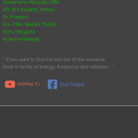
Sumarsono Wuryadi, LRM
DR. Drs Sunarto, MHum
Dr. Prayitno
Drs. PNA. Mas’ud Thoyib
Suhu Haryanto
Hj Nurul Hidayati
“ If you want to find the secrets of the universe,
think in terms of energy, frequency and vibration. ”
FKPPAI Tv
Dpp Fkppai