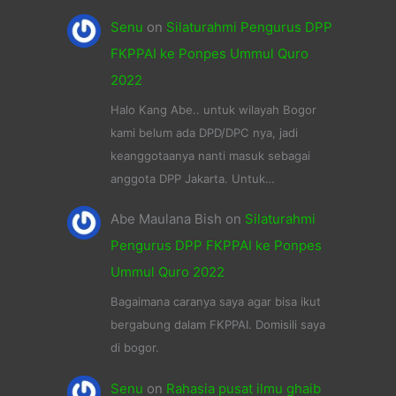
Senu
on
Silaturahmi Pengurus DPP
FKPPAI ke Ponpes Ummul Quro
2022
Halo Kang Abe.. untuk wilayah Bogor
kami belum ada DPD/DPC nya, jadi
keanggotaanya nanti masuk sebagai
anggota DPP Jakarta. Untuk…
Abe Maulana Bish
on
Silaturahmi
Pengurus DPP FKPPAI ke Ponpes
Ummul Quro 2022
Bagaimana caranya saya agar bisa ikut
bergabung dalam FKPPAI. Domisili saya
di bogor.
Senu
on
Rahasia pusat ilmu ghaib