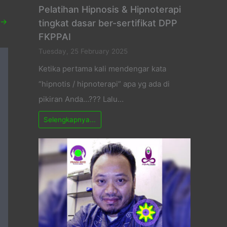
Pelatihan Hipnosis & Hipnoterapi
→
tingkat dasar ber-sertifikat DPP
FKPPAI
Tuesday, 25 February 2025
Ketika pertama kali mendengar kata
“hipnotis / hipnoterapi” apa yg ada di
pikiran Anda…??? Lalu…
Selengkapnya...