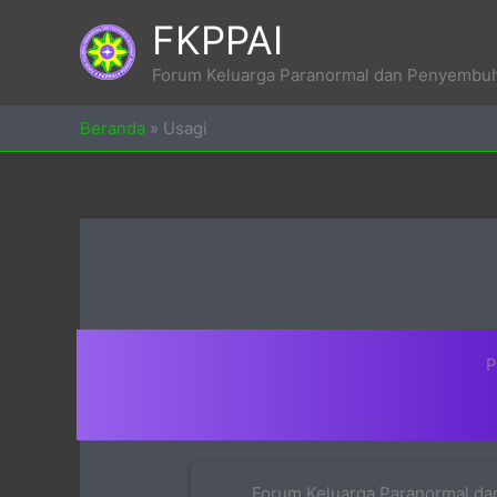
Skip
FKPPAI
to
content
Forum Keluarga Paranormal dan Penyembuh 
Beranda
»
Usagi
P
Forum Keluarga Paranormal dan