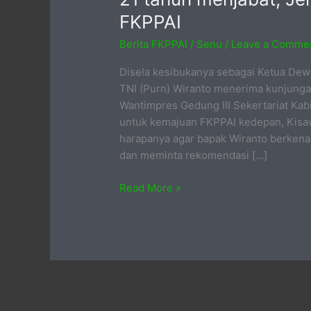
FKPPAI
Berita FKPPAI
/
Senu
/
Leave a Comme
Disela kesibukanya sebagai Ketua Dew
TNI (Purn) Wiranto menerima kunjunga
Wantimpres Gedung III Sekertariat Kab
untuk kemajuan FKPPAI kedepan, Kis
harapanya agar bapak Wiranto berken
dan meminta rekomendasi […]
21
Read More »
tahun
menjabat,
Jendral
Wiranto
sambut
baik
FKPPAI