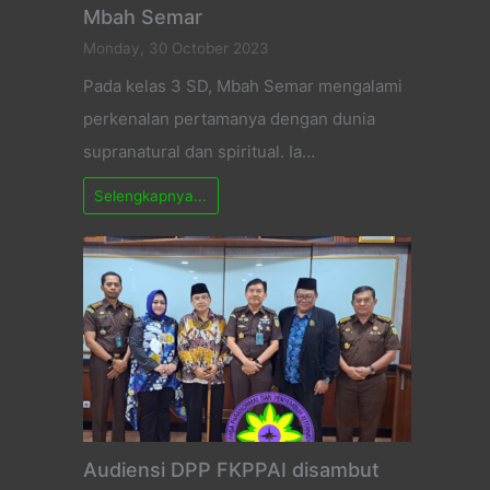
Mbah Semar
Monday, 30 October 2023
Pada kelas 3 SD, Mbah Semar mengalami
perkenalan pertamanya dengan dunia
supranatural dan spiritual. Ia…
Selengkapnya...
Audiensi DPP FKPPAI disambut