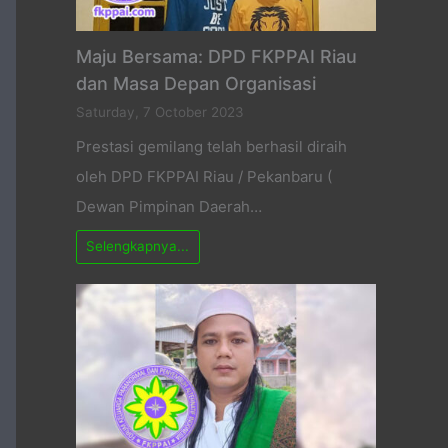
Maju Bersama: DPD FKPPAI Riau
dan Masa Depan Organisasi
Saturday, 7 October 2023
Prestasi gemilang telah berhasil diraih
oleh DPD FKPPAI Riau / Pekanbaru (
Dewan Pimpinan Daerah…
Selengkapnya...