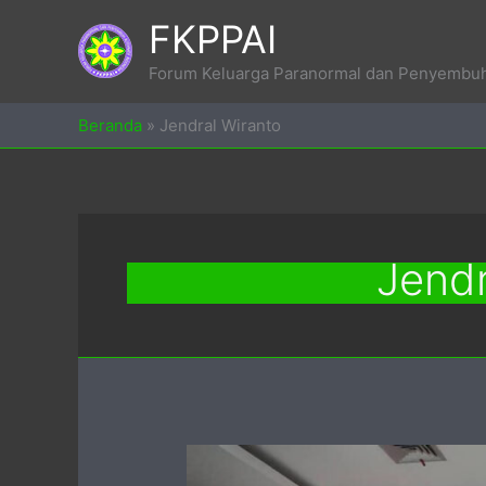
Skip
FKPPAI
to
content
Forum Keluarga Paranormal dan Penyembuh 
Beranda
»
Jendral Wiranto
Jendr