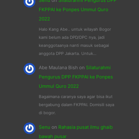
Senu
on
Silaturahmi Pengurus DPP
FKPPAI ke Ponpes Ummul Quro
2022
Halo Kang Abe.. untuk wilayah Bogor
kami belum ada DPD/DPC nya, jadi
keanggotaanya nanti masuk sebagai
anggota DPP Jakarta. Untuk…
Abe Maulana Bish
on
Silaturahmi
Pengurus DPP FKPPAI ke Ponpes
Ummul Quro 2022
Bagaimana caranya saya agar bisa ikut
bergabung dalam FKPPAI. Domisili saya
di bogor.
Senu
on
Rahasia pusat ilmu ghaib
bawah pusar