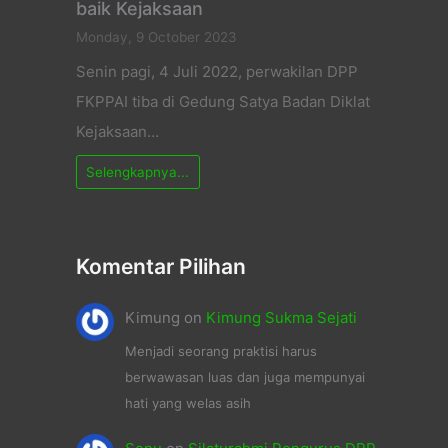
baik Kejaksaan
Monday, 9 October 2023
Senin pagi, 4 Juli 2022, perwakilan DPP
FKPPAI tiba di Gedung Satya Badan Diklat
Kejaksaan…
Selengkapnya...
Komentar Pilihan
Kimung
on
Kimung Sukma Sejati
Menjadi seorang praktisi harus
berwawasan luas dan juga mempunyai
hati yang welas asih