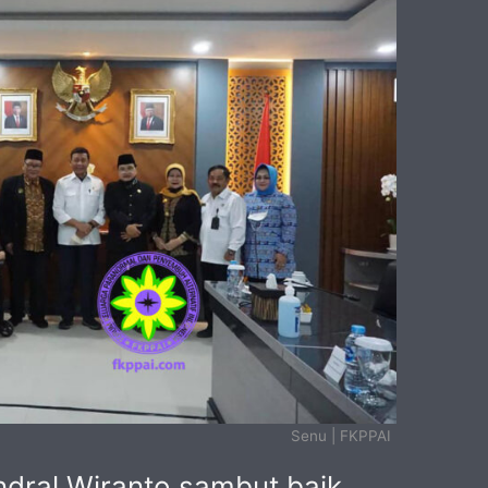
Senu | FKPPAI
ndral Wiranto sambut baik