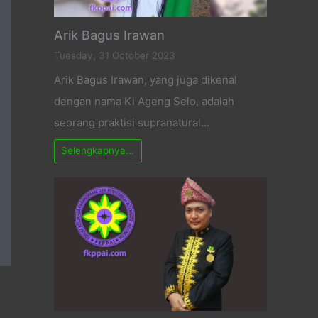
Arik Bagus Irawan
Tuesday, 31 October 2023
Arik Bagus Irawan, yang juga dikenal
dengan nama Ki Ageng Selo, adalah
seorang praktisi supranatural…
Selengkapnya...