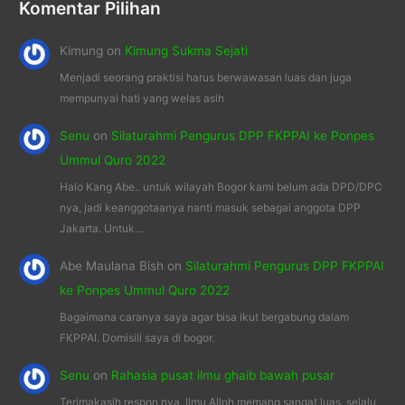
Komentar Pilihan
Kimung
on
Kimung Sukma Sejati
Menjadi seorang praktisi harus berwawasan luas dan juga
mempunyai hati yang welas asih
Senu
on
Silaturahmi Pengurus DPP FKPPAI ke Ponpes
Ummul Quro 2022
Halo Kang Abe.. untuk wilayah Bogor kami belum ada DPD/DPC
nya, jadi keanggotaanya nanti masuk sebagai anggota DPP
Jakarta. Untuk…
Abe Maulana Bish
on
Silaturahmi Pengurus DPP FKPPAI
ke Ponpes Ummul Quro 2022
Bagaimana caranya saya agar bisa ikut bergabung dalam
FKPPAI. Domisili saya di bogor.
Senu
on
Rahasia pusat ilmu ghaib bawah pusar
Terimakasih respon nya, Ilmu Alloh memang sangat luas, selalu