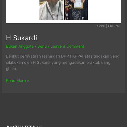
Senu | FKPPAI
H Sukardi
Bukan Anggota
/
Senu
/
Leave a Comment
Berikut pernyataan resmi dari DPP FKPPAI atas tindakan yang
dilakukan oleh H Sukardi yang mengadakan praktek uang
ghaib.
H
Read More »
Sukardi