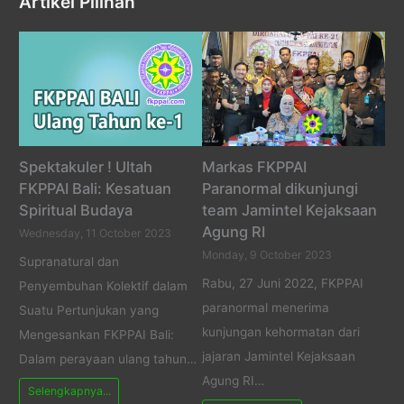
Artikel Pilihan
Spektakuler ! Ultah
Markas FKPPAI
FKPPAI Bali: Kesatuan
Paranormal dikunjungi
Spiritual Budaya
team Jamintel Kejaksaan
Agung RI
Wednesday, 11 October 2023
Monday, 9 October 2023
Supranatural dan
Rabu, 27 Juni 2022, FKPPAI
Penyembuhan Kolektif dalam
paranormal menerima
Suatu Pertunjukan yang
kunjungan kehormatan dari
Mengesankan FKPPAI Bali:
jajaran Jamintel Kejaksaan
Dalam perayaan ulang tahun…
Agung RI…
Selengkapnya...