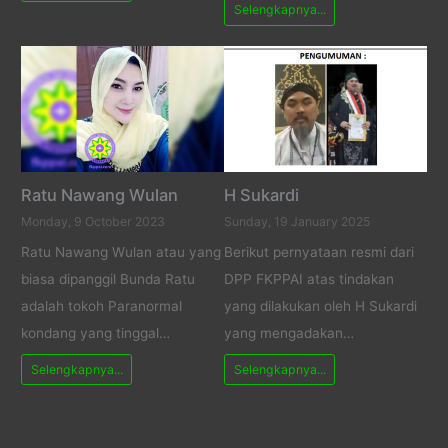
Selengkapnya...
Ratu Nawang Wulan
H Sukardi
Monday, 9 October 2023
Sunday, 19 January 2025
Ratu Nawang Wulan atau yang
Berikut pernyataan resmi dari
biasa dipanggil Bunda Ratu
DPP FKPPAI atas tindakan
adalah tokoh Paranormal
yang dilakukan oleh H Sukardi
kondang yang tinggal…
yang mengadakan…
Selengkapnya...
Selengkapnya...