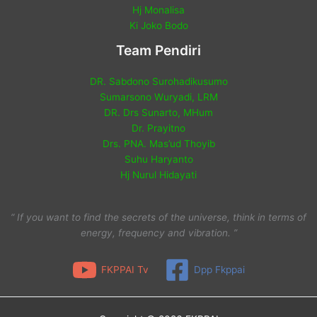
Hj Monalisa
Ki Joko Bodo
Team Pendiri
DR. Sabdono Surohadikusumo
Sumarsono Wuryadi, LRM
DR. Drs Sunarto, MHum
Dr. Prayitno
Drs. PNA. Mas’ud Thoyib
Suhu Haryanto
Hj Nurul Hidayati
“ If you want to find the secrets of the universe, think in terms of
energy, frequency and vibration. ”
FKPPAI Tv
Dpp Fkppai