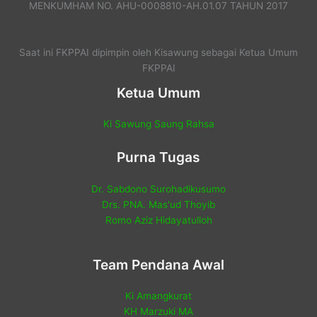
MENKUMHAM NO. AHU-0008810-AH.01.07 TAHUN 2017
Saat ini FKPPAI dipimpin oleh Kisawung sebagai Ketua Umum
FKPPAI
Ketua Umum
Ki Sawung Saung Rahsa
Purna Tugas
Dr. Sabdono Surohadikusumo
Drs. PNA. Mas'ud Thoyib
Romo Aziz Hidayatulloh
Team Pendana Awal
Ki Amangkurat
KH Marzuki MA