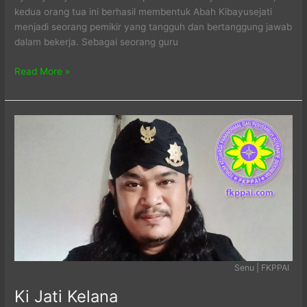
kedua orang tua ini berhasil membentuk Abah Kibayusejati
menjadi seorang pemikir yang tangguh dan bertanggung jawab
dalam bekerja. Sebagai seorang guru
Ki
Read More »
Bayu
Sejati
Senu | FKPPAI
Ki Jati Kelana