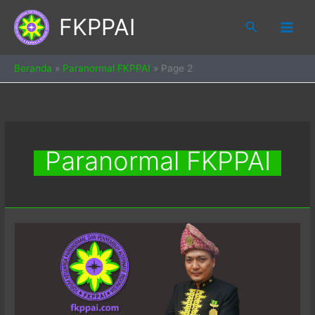
Skip
FKPPAI
to
Search
content
Beranda
»
Paranormal FKPPAI
»
Page 2
Paranormal FKPPAI