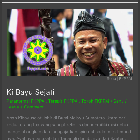
Senu | FKPPAI
Ki Bayu Sejati
Paranormal FKPPAI
,
Terapis FKPPAI
,
Tokoh FKPPAI
/
Senu
/
Leave a Comment
Abah Kibayusejati lahir di Bumi Melayu Sumatera Utara dari
kedua orang tua yang sangat religius dan memiliki misi untuk
mengembangkan dan mengajarkan spiritual pada murid-murid
nya. Ayahnya berasal dari Tapanuli dan ibunya dari Banten,