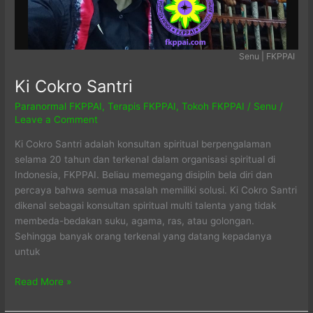
Senu | FKPPAI
Ki Cokro Santri
Paranormal FKPPAI
,
Terapis FKPPAI
,
Tokoh FKPPAI
/
Senu
/
Leave a Comment
Ki Cokro Santri adalah konsultan spiritual berpengalaman
selama 20 tahun dan terkenal dalam organisasi spiritual di
Indonesia, FKPPAI. Beliau memegang disiplin bela diri dan
percaya bahwa semua masalah memiliki solusi. Ki Cokro Santri
dikenal sebagai konsultan spiritual multi talenta yang tidak
membeda-bedakan suku, agama, ras, atau golongan.
Sehingga banyak orang terkenal yang datang kepadanya
untuk
Ki
Read More »
Cokro
Santri