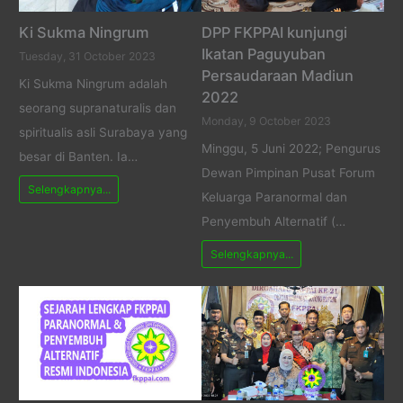
Ki Sukma Ningrum
DPP FKPPAI kunjungi
Ikatan Paguyuban
Tuesday, 31 October 2023
Persaudaraan Madiun
Ki Sukma Ningrum adalah
2022
seorang supranaturalis dan
Monday, 9 October 2023
spiritualis asli Surabaya yang
Minggu, 5 Juni 2022; Pengurus
besar di Banten. Ia…
Dewan Pimpinan Pusat Forum
Selengkapnya...
Keluarga Paranormal dan
Penyembuh Alternatif (…
Selengkapnya...