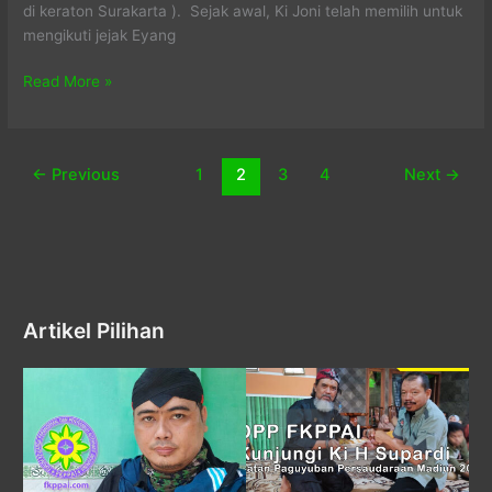
di keraton Surakarta ). Sejak awal, Ki Joni telah memilih untuk
mengikuti jejak Eyang
Ki
Read More »
Joni
Asmoro
←
Previous
1
2
3
4
Next
→
Artikel Pilihan