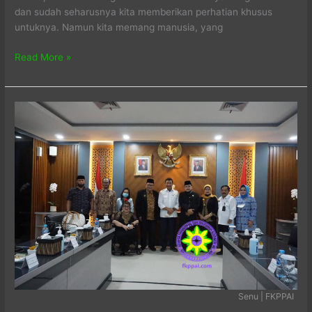
dan sudah seharusnya kita memberikan perhatian khusus
untuknya. Namun kita memang manusia, yang
Mas
Read More »
Singgih
Senu | FKPPAI