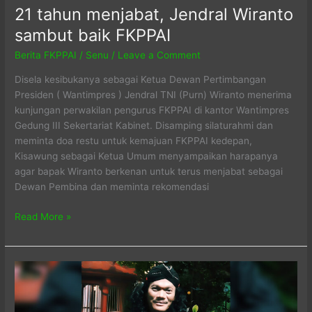
21 tahun menjabat, Jendral Wiranto
sambut baik FKPPAI
Berita FKPPAI
/
Senu
/
Leave a Comment
Disela kesibukanya sebagai Ketua Dewan Pertimbangan
Presiden ( Wantimpres ) Jendral TNI (Purn) Wiranto menerima
kunjungan perwakilan pengurus FKPPAI di kantor Wantimpres
Gedung III Sekertariat Kabinet. Disamping silaturahmi dan
meminta doa restu untuk kemajuan FKPPAI kedepan,
Kisawung sebagai Ketua Umum menyampaikan harapanya
agar bapak Wiranto berkenan untuk terus menjabat sebagai
Dewan Pembina dan meminta rekomendasi
21
Read More »
tahun
menjabat,
Jendral
Wiranto
sambut
baik