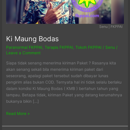
Senu | FKPPAI
Ki Maung Bodas
Paranormal FKPPAI
,
Terapis FKPPAI
,
Tokoh FKPPAI
/
Senu
/
Leave a Comment
Siapa tidak senang menerima kiriman Paket ? Rasanya kita
akan senang sekali bila menerima kiriman paket dari
seseorang, apalagi paket tersebut sudah dibayar lunas
pengirim alias bukan COD. Ternyata hal ini tidak selalu berlaku
dalam kondisi Ki Maung Bodas ( KMB ) bertahun tahun yang
lampau. Betapa tidak, kiriman Paket yang datang kerumahnya
bukanya bikin […]
Ki
Read More »
Maung
Bodas