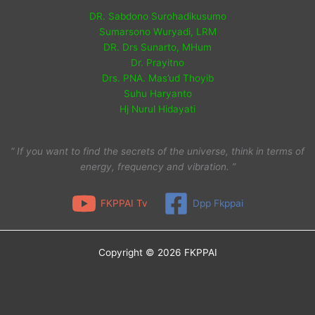
DR. Sabdono Surohadikusumo
Sumarsono Wuryadi, LRM
DR. Drs Sunarto, MHum
Dr. Prayitno
Drs. PNA. Mas’ud Thoyib
Suhu Haryanto
Hj Nurul Hidayati
“ If you want to find the secrets of the universe, think in terms of
energy, frequency and vibration. ”
FKPPAI Tv
Dpp Fkppai
Copyright © 2026 FKPPAI