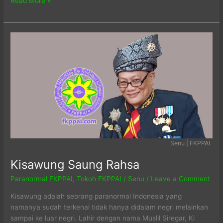
Ki
Read More »
Roni
Wanantara
Senu | FKPPAI
Kisawung Saung Rahsa
Paranormal FKPPAI
,
Tokoh FKPPAI
/
Senu
/
Leave a Comment
Kisawung adalah seorang paranormal Indonesia yang
namanya sudah terkenal tidak hanya didalam negri melainkan
sampai ke luar negri. Lahir dengan nama Muslil Siregar, Ki