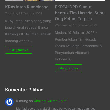
KRAy Intan Rumbinang
FKPPAI DPD Sumut
bentuk Tim Husada, Suhu
Tuesday, 31 October 2023
Ong Ketum Terpilih
KRAy Intan Rumbinang, yang
Wednesday, 18 October 2023
juga dikenal sebagai Bunda
Medan, 19 Februari 2023 –
Kanjeng / KRAy Intan, adalah
Pembentukan Tim Husada
seorang wanita…
Forum Keluarga Paranormal &
Selengkapnya...
Penyembuh Alternatif
Indonesia…
Selengkapnya...
Komentar Pilihan
Kimung
on
Kimung Sukma Sejati
Menjadi seorang praktisi harus berwawasan luas dan juga