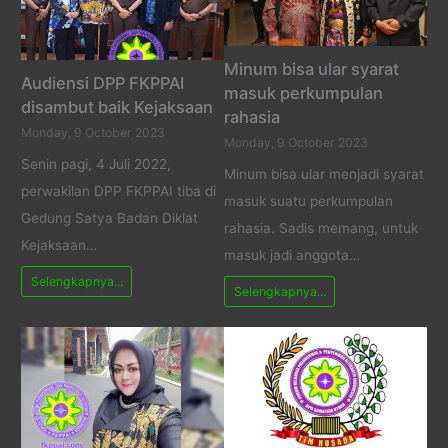
Minum bisa ular syarat
Audiensi DPP FKPPAI
masuk perkumpulan
disambut baik Kejaksaan
rahasia
Monday, 9 October 2023
Monday, 9 October 2023
Senin pagi, 4 Juli 2022,
Minum bisa ular menjadi syarat
perwakilan DPP FKPPAI tiba di
masuk suatu perkumpulan
Gedung Satya Badan Diklat
rahasia. Sadis memang, untuk
Kejaksaan…
masuk jadi anggota…
Selengkapnya...
Selengkapnya...