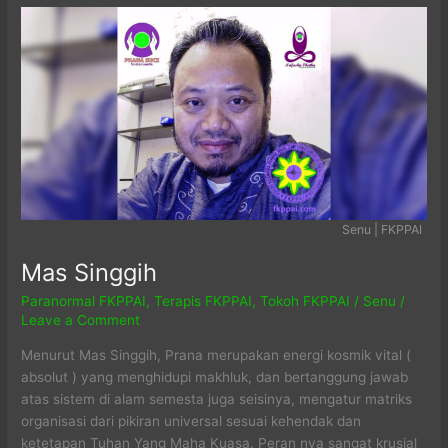
Senu | FKPPAI
Mas Singgih
Paranormal FKPPAI
,
Terapis FKPPAI
,
Tokoh FKPPAI
/
Senu
/
Leave a Comment
Menurut Mas Singgih, Prana merupakan energi kosmik vital (
absolut ) yang menghidupi makhluk, dan bertanggung jawab
atas sistem di alam semesta juga seisinya, mengatur matriks
organisasi dari pikiran universal sesuai kehendak dan
ketetapan Tuhan Yang Maha Kuasa. Peran nya sangat krusial