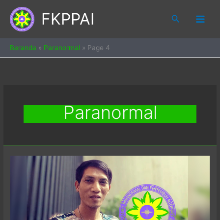
Skip
FKPPAI
to
Search
content
Beranda
»
Paranormal
»
Page 4
Paranormal