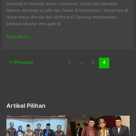
Sawung ini memiliki darah campuran Tapsel dan Manado.
Namun demikian ia lahir dan besar di Kalimantan. Kiprahnya di
dunia maya dimulai dari aktifnya Ki Sawung memberikan
edukasi seputar ilmu gaib di
Kisawung
Read More »
Saung
Rahsa
←
Previous
1
…
3
4
Artikel Pilihan